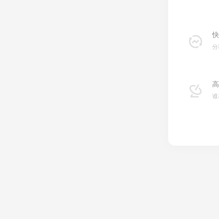
快
分
高
谁