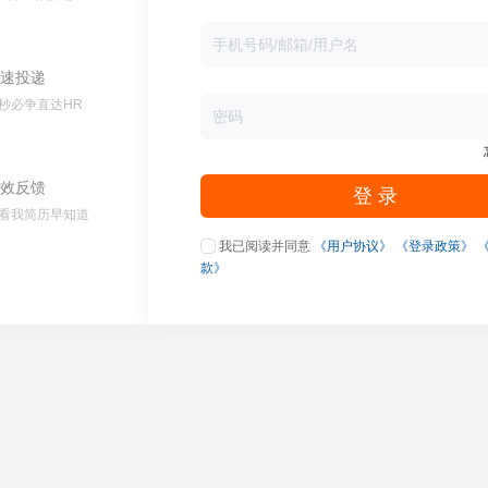
速投递
秒必争直达HR
效反馈
登 录
看我简历早知道
我已阅读并同意
《用户协议》
《登录政策》
款》