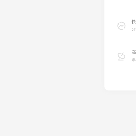
快
分
高
谁