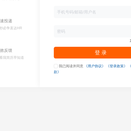
速投递
秒必争直达HR
效反馈
登 录
看我简历早知道
我已阅读并同意
《用户协议》
《登录政策》
款》