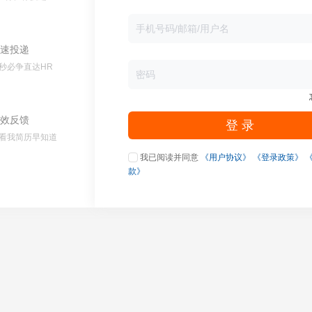
速投递
秒必争直达HR
效反馈
登 录
看我简历早知道
我已阅读并同意
《用户协议》
《登录政策》
款》