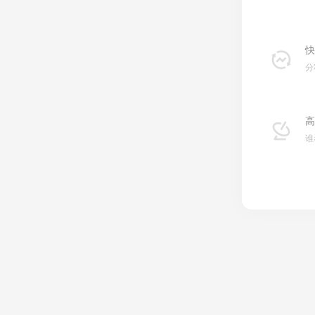
快
分
高
谁