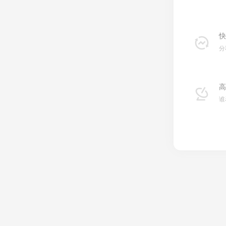
快
分
高
谁