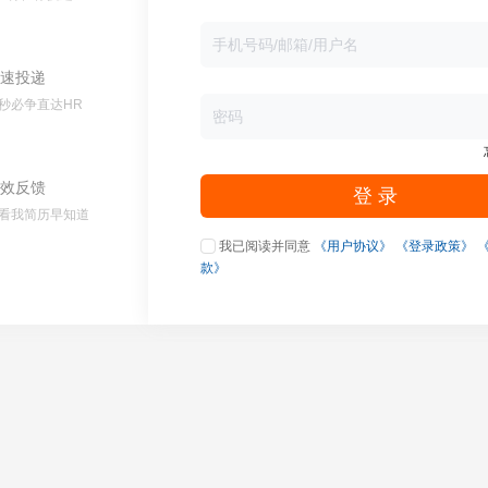
速投递
秒必争直达HR
效反馈
登 录
看我简历早知道
我已阅读并同意
《用户协议》
《登录政策》
款》