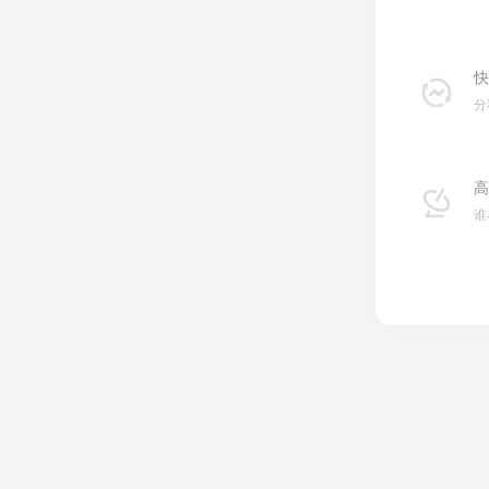
快
分
高
谁