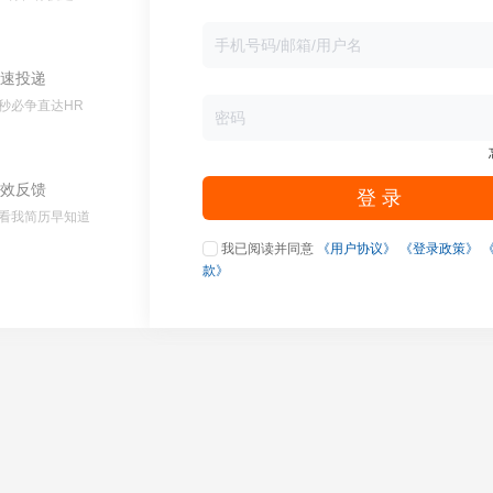
速投递
秒必争直达HR
效反馈
登 录
看我简历早知道
我已阅读并同意
《用户协议》
《登录政策》
款》