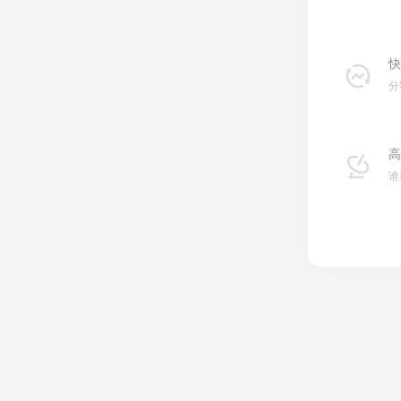
快
分
高
谁