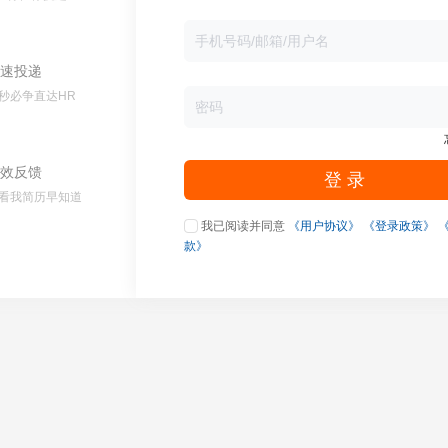
速投递
秒必争直达HR
效反馈
登 录
看我简历早知道
我已阅读并同意
《用户协议》
《登录政策》
款》