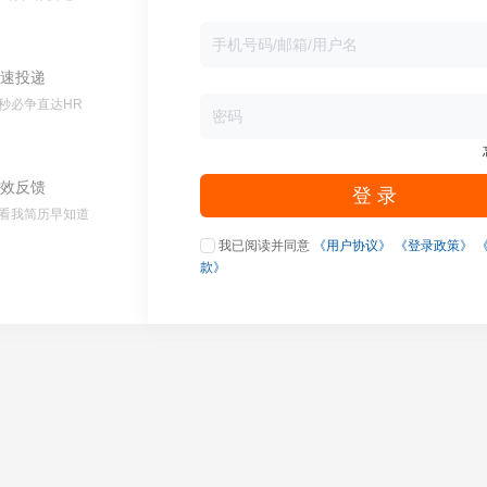
速投递
秒必争直达HR
效反馈
登 录
看我简历早知道
我已阅读并同意
《用户协议》
《登录政策》
款》