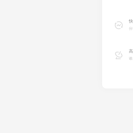
快
分
高
谁