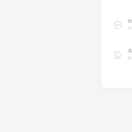
快
分
高
谁