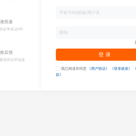
速投递
秒必争直达HR
效反馈
登 录
看我简历早知道
我已阅读并同意
《用户协议》
《登录政策》
款》