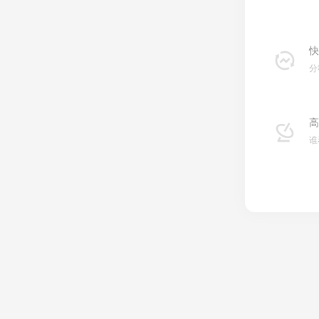
快
分
高
谁