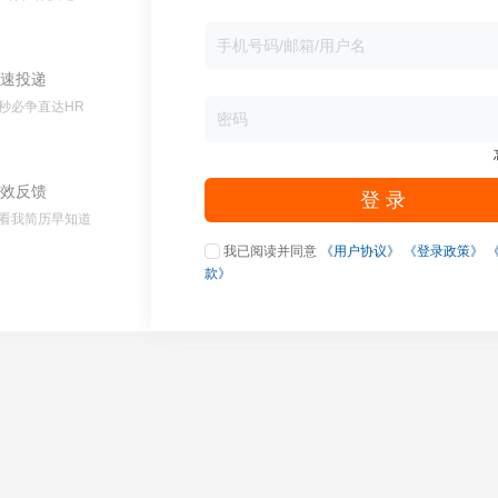
速投递
秒必争直达HR
效反馈
登 录
看我简历早知道
我已阅读并同意
《用户协议》
《登录政策》
款》