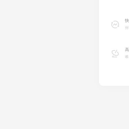
快
分
高
谁