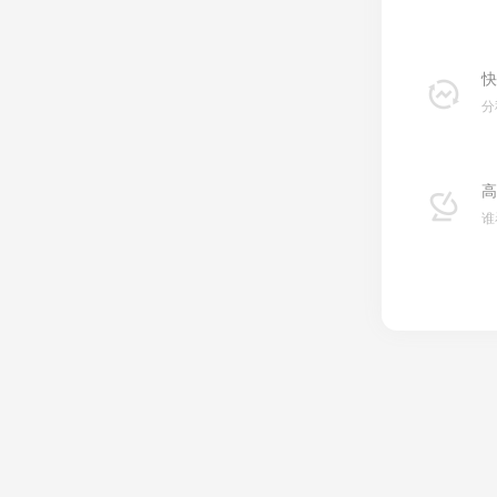
快
分
高
谁