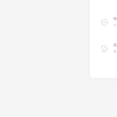
快
分
高
谁