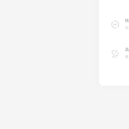
快
分
高
谁