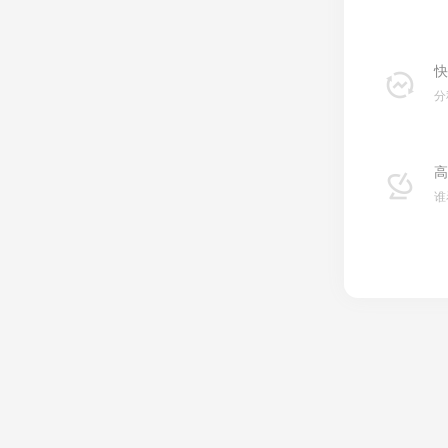
快
分
高
谁