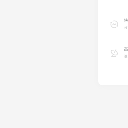
快
分
高
谁