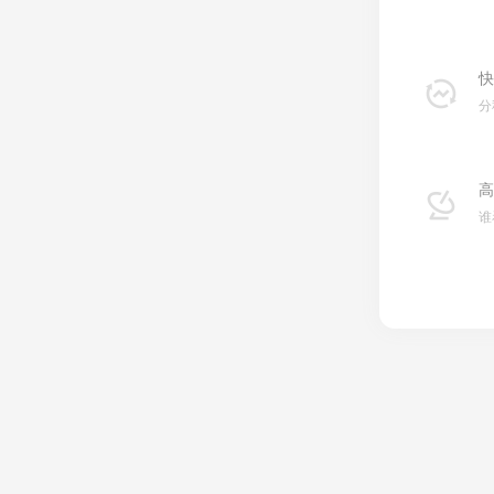
快
分
高
谁