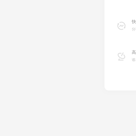
快
分
高
谁