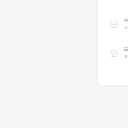
快
分
高
谁