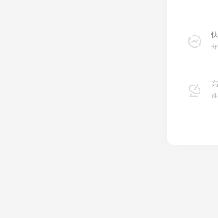
快
分
高
谁