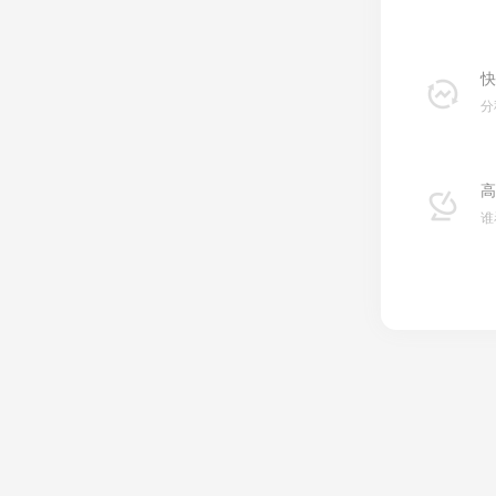
快
分
高
谁