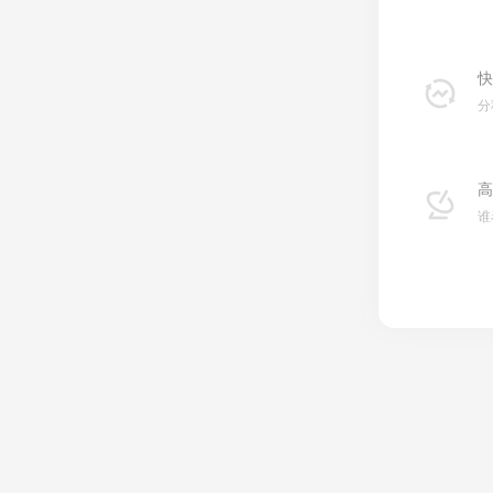
快
分
高
谁