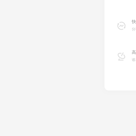
快
分
高
谁