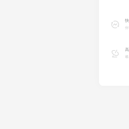
快
分
高
谁