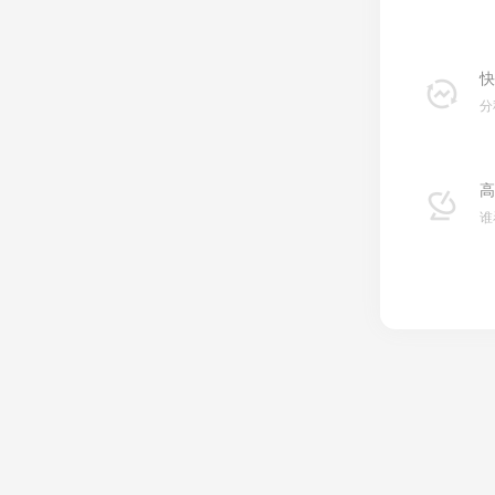
快
分
高
谁