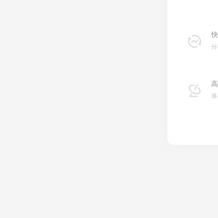
快
分
高
谁