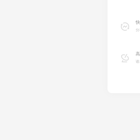
快
分
高
谁