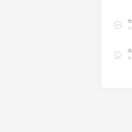
快
分
高
谁