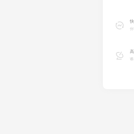
快
分
高
谁