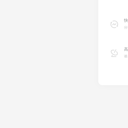
快
分
高
谁