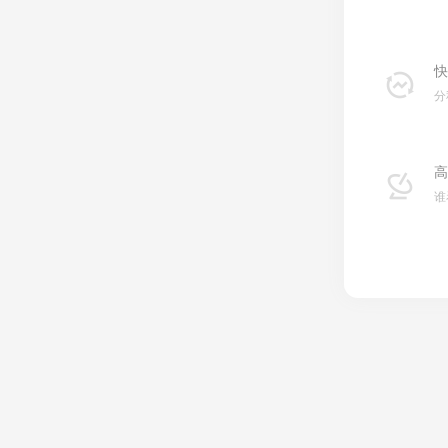
快
分
高
谁