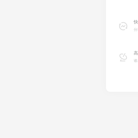
快
分
高
谁