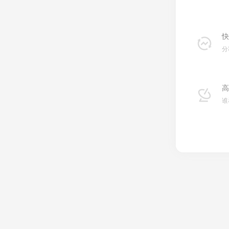
快
分
高
谁