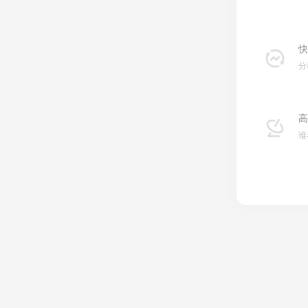
快
分
高
谁