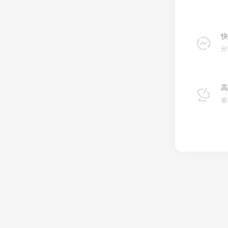
快
分
高
谁