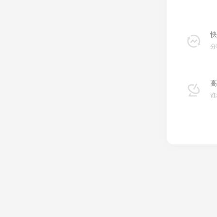
快
分
高
谁