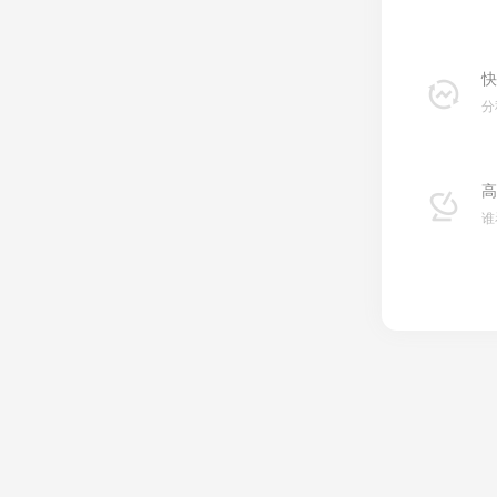
快
分
高
谁