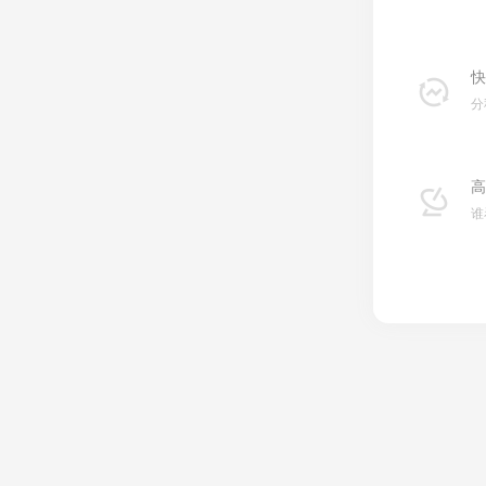
快
分
高
谁