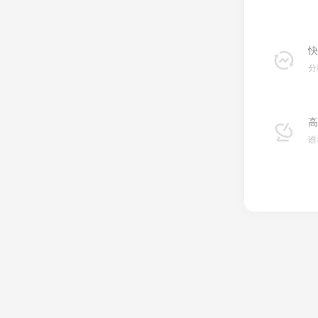
快
分
高
谁