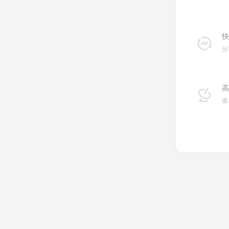
快
分
高
谁