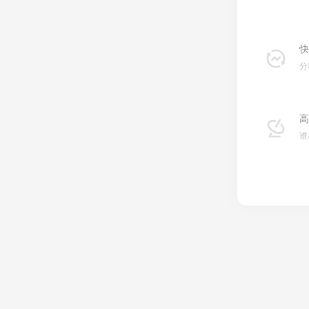
快
分
高
谁