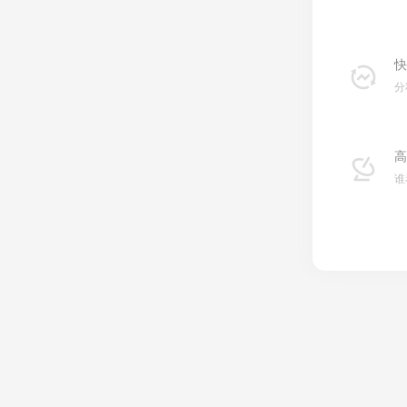
快
分
高
谁