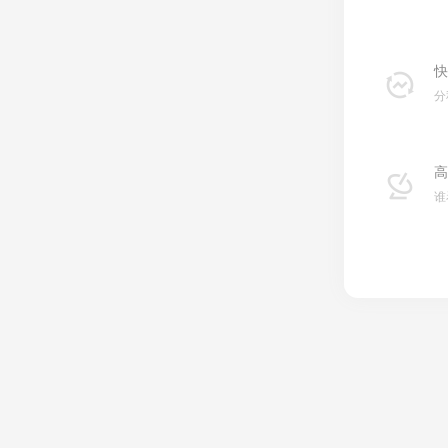
快
分
高
谁