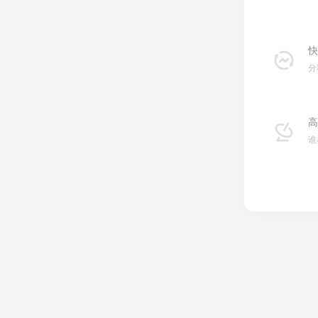
快
分
高
谁